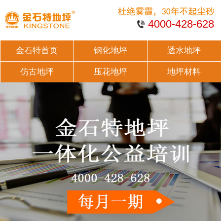
4000-428-628
金石特首页
钢化地坪
透水地坪
仿古地坪
压花地坪
地坪材料