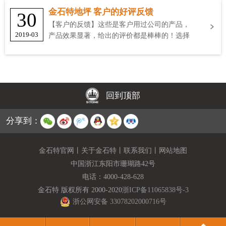
金石特地坪 客户的好评反馈
30
【客户的反馈】这些是客户用过公司的产品，
2019-03
产品效果显著，给出的评价都是棒棒的！选择
金石特
回到顶部
分享到：
金石特官网
丨
关于金石特
丨
联系我们
丨
网站地图
中国浙江东阳市珊瑚路42号
电话：
4000-428-628
金石特 版权所有 2000-2020
浙ICP备11065838号-3
浙公网安备 33078202000716号