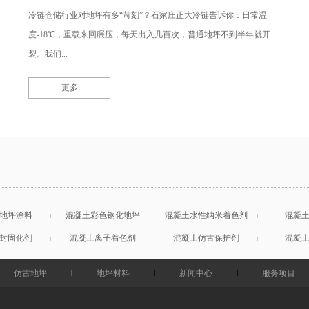
冷链仓储行业对地坪有多“苛刻”？石家庄正大冷链告诉你：日常温
度-18℃，重载来回碾压，每天出入几百次，普通地坪不到半年就开
裂。我们...
更多
地坪涂料
混凝土彩色钢化地坪
混凝土水性纳米着色剂
混凝
封固化剂
混凝土离子着色剂
混凝土仿古保护剂
混凝
仿古地坪
地坪材料
新闻中心
服务项目