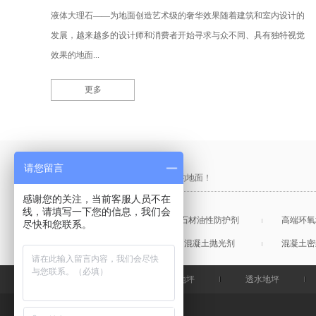
液体大理石——为地面创造艺术级的奢华效果随着建筑和室内设计的
发展，越来越多的设计师和消费者开始寻求与众不同、具有独特视觉
效果的地面...
更多
产品采购直通车
请您留言
做中国最硬的地坪，金石特钢化您的地面！
感谢您的关注，当前客服人员不在
线，请填写一下您的信息，我们会
混凝土表面增强剂
石材油性防护剂
高端环氧
尽快和您联系。
混凝土润色剂
混凝土抛光剂
混凝土密
金石特首页
钢化地坪
透水地坪