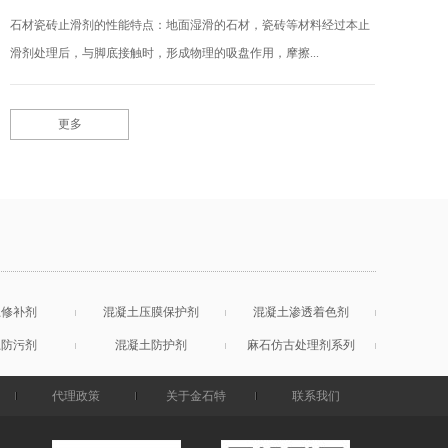
石材瓷砖止滑剂的性能特点：地面湿滑的石材，瓷砖等材料经过本止
滑剂处理后，与脚底接触时，形成物理的吸盘作用，摩擦...
更多
土修补剂
混凝土压膜保护剂
混凝土渗透着色剂
土防污剂
混凝土防护剂
麻石仿古处理剂系列
代理政策
关于金石特
联系我们