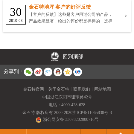
金石特地坪 客户的好评反馈
30
【客户的反馈】这些是客户用过公司的产品，
2019-03
产品效果显著，给出的评价都是棒棒的！选择
金石特
回到顶部
分享到：
金石特官网
丨
关于金石特
丨
联系我们
丨
网站地图
中国浙江东阳市珊瑚路42号
电话：
4000-428-628
金石特 版权所有 2000-2020
浙ICP备11065838号-3
浙公网安备 33078202000716号