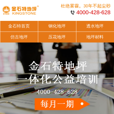
4000-428-628
金石特首页
钢化地坪
透水地坪
仿古地坪
压花地坪
地坪材料