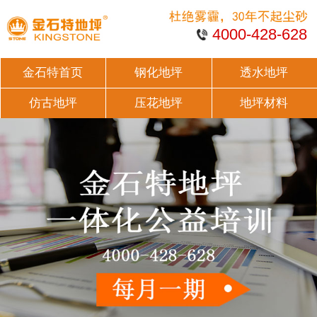
4000-428-628
金石特首页
钢化地坪
透水地坪
仿古地坪
压花地坪
地坪材料