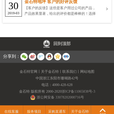
金石特地坪 客户的好评反馈
30
【客户的反馈】这些是客户用过公司的产品，
2019-03
产品效果显著，给出的评价都是棒棒的！选择
金石特
回到顶部
分享到：
金石特官网
丨
关于金石特
丨
联系我们
丨
网站地图
中国浙江东阳市珊瑚路42号
电话：
4000-428-628
金石特 版权所有 2000-2020
浙ICP备11065838号-3
浙公网安备 33078202000716号
在线客服
服务项目
采购直通车
关于金石特