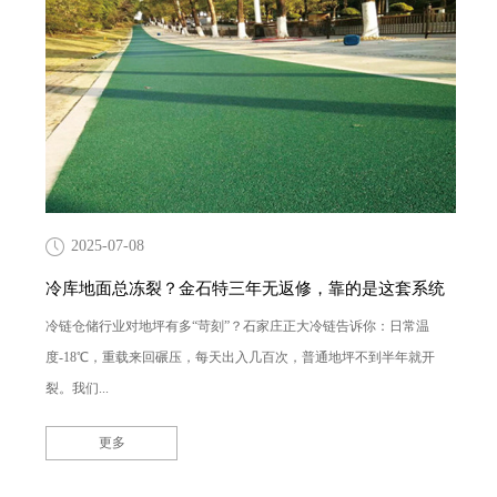
2025-07-08
冷库地面总冻裂？金石特三年无返修，靠的是这套系统
冷链仓储行业对地坪有多“苛刻”？石家庄正大冷链告诉你：日常温
度-18℃，重载来回碾压，每天出入几百次，普通地坪不到半年就开
裂。我们...
更多