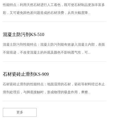
性能特点：利用天然石材进行人工着色，既可使石材制品更加丰富多
彩，又可避免因色差问题造成的石材浪费，从而大幅度降...
混凝土防污剂KS-510
混凝土防污剂性能特点：混凝土防污剂能有效渗入混凝土内部，表面
不留痕迹，不改变混凝土的外观及颜色不影响透气性，可...
石材瓷砖止滑剂KS-909
石材瓷砖止滑剂的性能特点：地面湿滑的石材，瓷砖等材料经过本止
滑剂处理后，与脚底接触时，形成物理的吸盘作用，摩擦...
更多