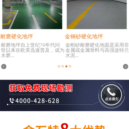
耐磨硬化地坪
金钢砂硬化地坪
耐磨地坪自上世纪70年代问
金刚砂耐磨硬化地面是采用非
世以来在欧美迅速普及，成为
金属或金属骨料与高强波特兰
水磨...
水泥...