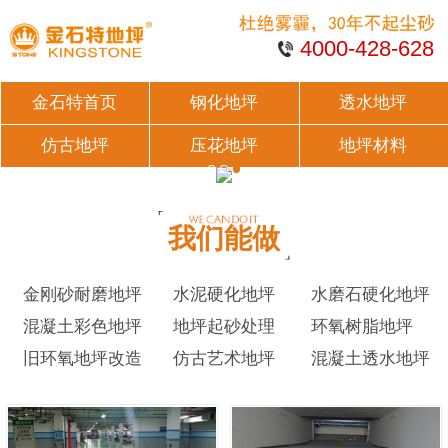
4000-428-628
金石特首页
钢化地坪
透水地坪
仿古地坪
压花地坪
地坪材料
我们能做
金刚砂耐磨地坪
水泥硬化地坪
水磨石硬化地坪
混凝土彩色地坪
地坪起砂处理
环氧树脂地坪
旧环氧地坪改造
仿古艺术地坪
混凝土透水地坪