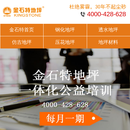
4000-428-628
金石特首页
钢化地坪
透水地坪
仿古地坪
压花地坪
地坪材料