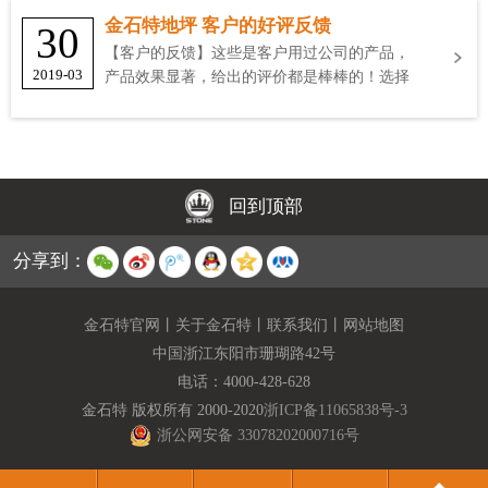
金石特地坪 客户的好评反馈
30
【客户的反馈】这些是客户用过公司的产品，
2019-03
产品效果显著，给出的评价都是棒棒的！选择
金石特
回到顶部
分享到：
金石特官网
丨
关于金石特
丨
联系我们
丨
网站地图
中国浙江东阳市珊瑚路42号
电话：
4000-428-628
金石特 版权所有 2000-2020
浙ICP备11065838号-3
浙公网安备 33078202000716号