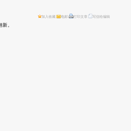
加入收藏
电邮
打印文章
写信给编辑
翻新。