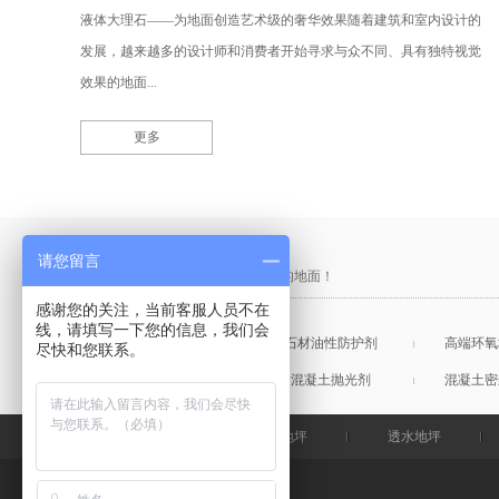
液体大理石——为地面创造艺术级的奢华效果随着建筑和室内设计的
发展，越来越多的设计师和消费者开始寻求与众不同、具有独特视觉
效果的地面...
更多
产品采购直通车
请您留言
做中国最硬的地坪，金石特钢化您的地面！
感谢您的关注，当前客服人员不在
线，请填写一下您的信息，我们会
混凝土表面增强剂
石材油性防护剂
高端环氧
尽快和您联系。
混凝土润色剂
混凝土抛光剂
混凝土密
金石特首页
钢化地坪
透水地坪