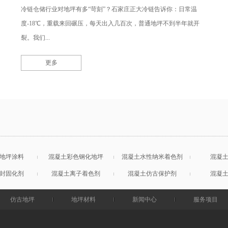
冷链仓储行业对地坪有多“苛刻”？石家庄正大冷链告诉你：日常温
度-18℃，重载来回碾压，每天出入几百次，普通地坪不到半年就开
裂。我们...
更多
地坪涂料
混凝土彩色钢化地坪
混凝土水性纳米着色剂
混凝
封固化剂
混凝土离子着色剂
混凝土仿古保护剂
混凝
仿古地坪
地坪材料
新闻中心
服务项目