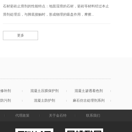
石材瓷砖止滑剂的性能特点：地面湿滑的石材，瓷砖等材料经过本止
滑剂处理后，与脚底接触时，形成物理的吸盘作用，摩擦...
更多
土修补剂
混凝土压膜保护剂
混凝土渗透着色剂
土防污剂
混凝土防护剂
麻石仿古处理剂系列
代理政策
关于金石特
联系我们