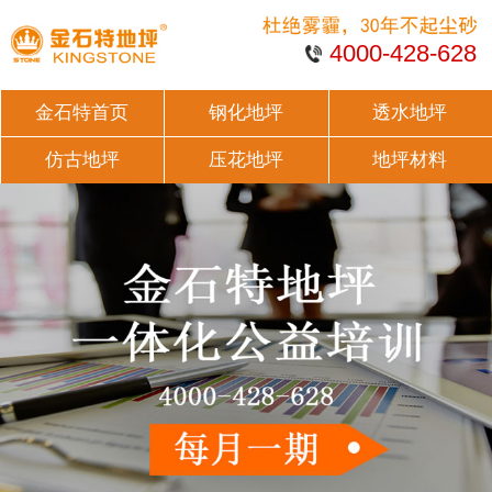
4000-428-628
金石特首页
钢化地坪
透水地坪
仿古地坪
压花地坪
地坪材料