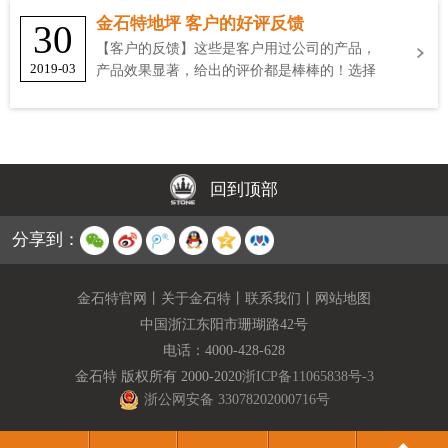
金石特地坪 客户的好评反馈
30
【客户的反馈】这些是客户用过公司的产品，
2019-03
产品效果显著，给出的评价都是棒棒的！选择
金石特
回到顶部
分享到：
金石特官网
丨
关于金石特
丨
联系我们
丨
网站地图
中国浙江东阳市珊瑚路42号
电话：
4000-428-628
金石特 版权所有 2000-2020
浙ICP备11065838号-3
浙公网安备 33078202000716号