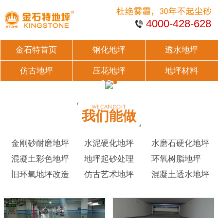
4000-428-628
金石特首页
钢化地坪
透水地坪
仿古地坪
压花地坪
地坪材料
我们能做
金刚砂耐磨地坪
水泥硬化地坪
水磨石硬化地坪
混凝土彩色地坪
地坪起砂处理
环氧树脂地坪
旧环氧地坪改造
仿古艺术地坪
混凝土透水地坪