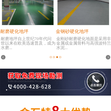
耐磨硬化地坪
金钢砂硬化地坪
耐磨地坪自上世纪70年代问
金刚砂耐磨硬化地面是采用非
世以来在欧美迅速普及，成为
金属或金属骨料与高强波特兰
水磨...
水泥...