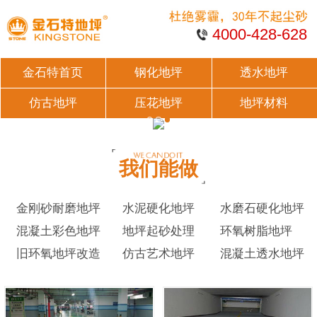
4000-428-628
金石特首页
钢化地坪
透水地坪
仿古地坪
压花地坪
地坪材料
我们能做
金刚砂耐磨地坪
水泥硬化地坪
水磨石硬化地坪
混凝土彩色地坪
地坪起砂处理
环氧树脂地坪
旧环氧地坪改造
仿古艺术地坪
混凝土透水地坪