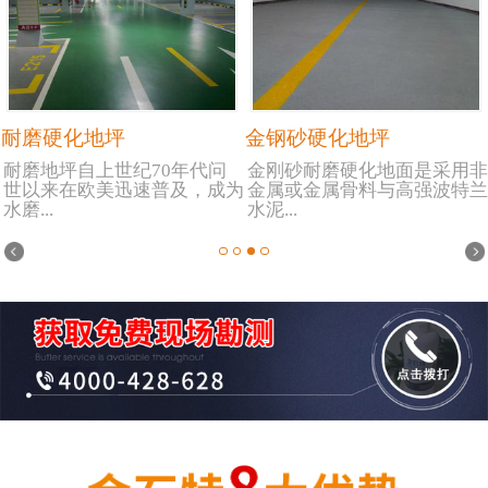
耐磨硬化地坪
金钢砂硬化地坪
耐磨地坪自上世纪70年代问
金刚砂耐磨硬化地面是采用非
世以来在欧美迅速普及，成为
金属或金属骨料与高强波特兰
水磨...
水泥...