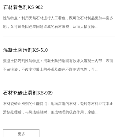
石材着色剂KS-902
性能特点：利用天然石材进行人工着色，既可使石材制品更加丰富多
彩，又可避免因色差问题造成的石材浪费，从而大幅度降...
混凝土防污剂KS-510
混凝土防污剂性能特点：混凝土防污剂能有效渗入混凝土内部，表面
不留痕迹，不改变混凝土的外观及颜色不影响透气性，可...
石材瓷砖止滑剂KS-909
石材瓷砖止滑剂的性能特点：地面湿滑的石材，瓷砖等材料经过本止
滑剂处理后，与脚底接触时，形成物理的吸盘作用，摩擦...
更多