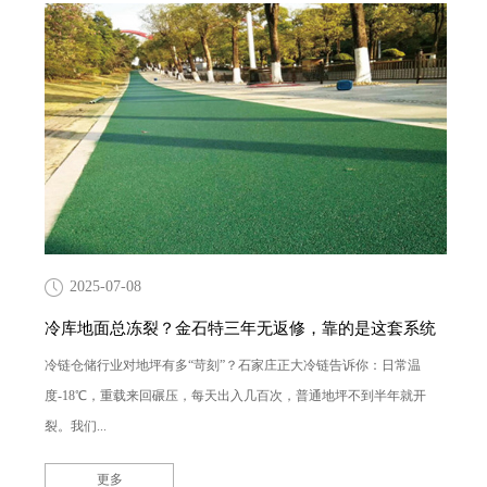
2025-07-08
冷库地面总冻裂？金石特三年无返修，靠的是这套系统
冷链仓储行业对地坪有多“苛刻”？石家庄正大冷链告诉你：日常温
度-18℃，重载来回碾压，每天出入几百次，普通地坪不到半年就开
裂。我们...
更多