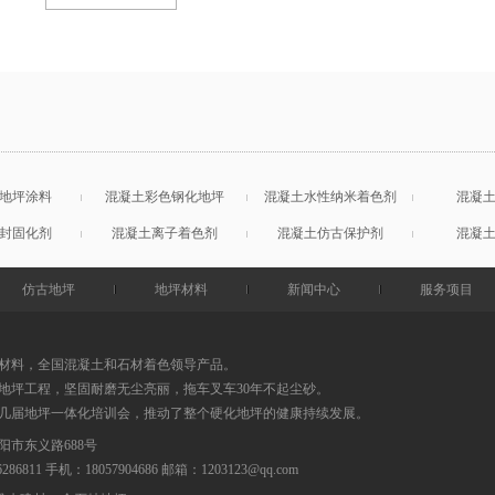
地坪涂料
混凝土彩色钢化地坪
混凝土水性纳米着色剂
混凝
封固化剂
混凝土离子着色剂
混凝土仿古保护剂
混凝
仿古地坪
地坪材料
新闻中心
服务项目
材料，全国混凝土和石材着色领导产品。
地坪工程，坚固耐磨无尘亮丽，拖车叉车30年不起尘砂。
0几届地坪一体化培训会，推动了整个硬化地坪的健康持续发展。
阳市东义路688号
86286811 手机：18057904686
邮箱：
1203123@qq.com