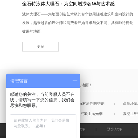
金石特液体大理石：为空间增添奢华与艺术感
液体大理石——为地面创造艺术级的奢华效果随着建筑和室内设计的
发展，越来越多的设计师和消费者开始寻求与众不同、具有独特视觉
效果的地面...
更多
产品采购直通车
请您留言
做中国最硬的地坪，金石特钢化您的地面！
感谢您的关注，当前客服人员不在
线，请填写一下您的信息，我们会
混凝土表面增强剂
石材油性防护剂
高端环氧
尽快和您联系。
混凝土润色剂
混凝土抛光剂
混凝土密
金石特首页
钢化地坪
透水地坪