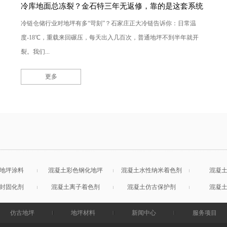
冷库地面总冻裂？金石特三年无返修，靠的是这套系统
冷链仓储行业对地坪有多“苛刻”？石家庄正大冷链告诉你：日常温
度-18℃，重载来回碾压，每天出入几百次，普通地坪不到半年就开
裂。我们...
更多
地坪涂料
混凝土彩色钢化地坪
混凝土水性纳米着色剂
混凝
封固化剂
混凝土离子着色剂
混凝土仿古保护剂
混凝
仿古地坪
地坪材料
新闻中心
服务项目