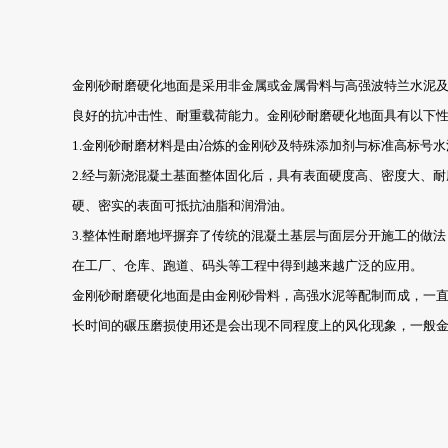
金刚砂耐磨硬化地面是采用非金属或金属骨料与高强波特兰水泥
良好的抗冲击性、耐重载荷能力。金刚砂耐磨硬化地面具有以下
1.金刚砂耐磨材料是由冶炼的金刚砂及特殊添加剂与标准高标号
2.经与新浇混凝土基面整体固化后，具有表面硬度高、密度大、
硬、密实的表面可抵抗油脂和润滑油。
3.整体性耐磨地坪摒弃了传统的混凝土基层与面层分开施工的做
在工厂、仓库、跑道、码头等工程中得到越来越广泛的应用。
金刚砂耐磨硬化地面是由金刚砂骨料，高强水泥等配制而成，一
长时间的碾压磨损使用还是会出现不同程度上的风化现象，一般金刚