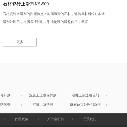
石材瓷砖止滑剂KS-909
石材瓷砖止滑剂的性能特点：地面湿滑的石材，瓷砖等材料经过本止
滑剂处理后，与脚底接触时，形成物理的吸盘作用，摩擦...
更多
土修补剂
混凝土压膜保护剂
混凝土渗透着色剂
土防污剂
混凝土防护剂
麻石仿古处理剂系列
代理政策
关于金石特
联系我们