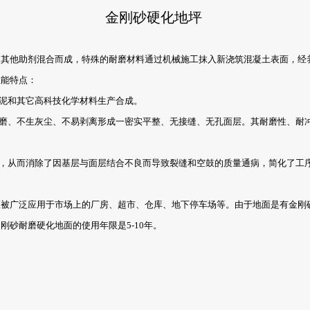
金刚砂硬化地坪
及其他助剂混合而成，特殊的耐磨材料通过机械施工抹入新浇筑混凝土表面，经
性能特点：
水泥和其它高科技化学材料生产合成。
耐磨、不生灰尘、不易剥离形成一密实平整、无接缝、无孔面层。其耐磨性、耐冲
法，从而消除了因基层与面层结合不良而导致裂缝和空鼓的质量通病，简化了工
直被广泛应用于市场上的厂房、超市、仓库、地下停车场等。由于地面是有金刚
砂耐磨硬化地面的使用年限是5-10年。