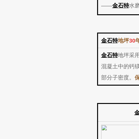
——
金石特
水
金石特
地坪
30
金石特
地坪采
混凝土中的钙
部分子密度。