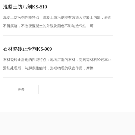
混凝土防污剂KS-510
混凝土防污剂性能特点：混凝土防污剂能有效渗入混凝土内部，表面
不留痕迹，不改变混凝土的外观及颜色不影响透气性，可...
石材瓷砖止滑剂KS-909
石材瓷砖止滑剂的性能特点：地面湿滑的石材，瓷砖等材料经过本止
滑剂处理后，与脚底接触时，形成物理的吸盘作用，摩擦...
更多