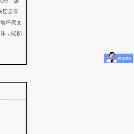
面疏松，渗
表层是高
厂地坪表面
实体，能彻