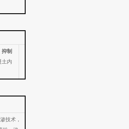
，
抑制
凝土内
压渗技术，