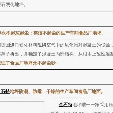
磨石
硬化地坪。
年永不起灰起尘：整洁不起尘的生产车间食品厂地坪。
用德国进口硬化材料
阻隔
空气中的氧化物对混凝土的侵蚀
镁离子析出，并
稳定
了混凝土内部结构，从根本上
改性
混
保证了食品厂地坪永不起尘砂
。
金石特
地坪防潮、防霉：干燥的生产车间食品厂地面。
金石特
地坪唯一一家采用