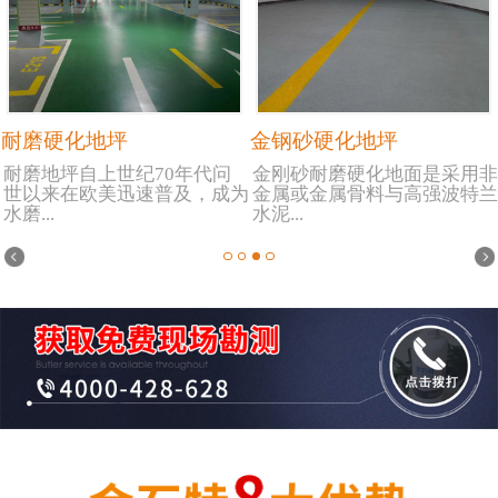
耐磨硬化地坪
金钢砂硬化地坪
耐磨地坪自上世纪70年代问
金刚砂耐磨硬化地面是采用非
世以来在欧美迅速普及，成为
金属或金属骨料与高强波特兰
水磨...
水泥...