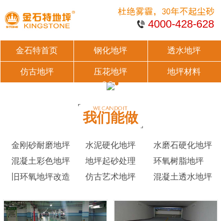
4000-428-628
金石特首页
钢化地坪
透水地坪
仿古地坪
压花地坪
地坪材料
我们能做
金刚砂耐磨地坪
水泥硬化地坪
水磨石硬化地坪
混凝土彩色地坪
地坪起砂处理
环氧树脂地坪
旧环氧地坪改造
仿古艺术地坪
混凝土透水地坪