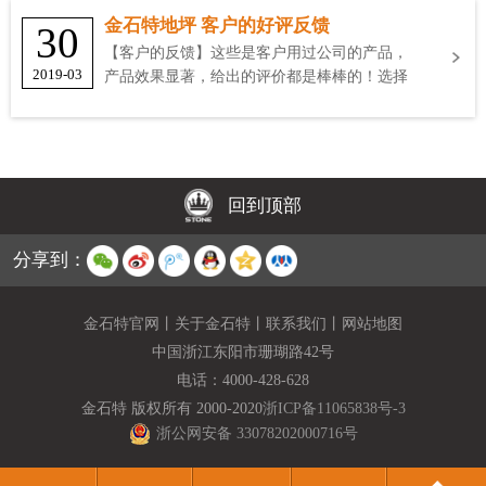
金石特地坪 客户的好评反馈
30
【客户的反馈】这些是客户用过公司的产品，
2019-03
产品效果显著，给出的评价都是棒棒的！选择
金石特
回到顶部
分享到：
金石特官网
丨
关于金石特
丨
联系我们
丨
网站地图
中国浙江东阳市珊瑚路42号
电话：
4000-428-628
金石特 版权所有 2000-2020
浙ICP备11065838号-3
浙公网安备 33078202000716号