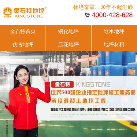
4000-428-628
金石特首页
钢化地坪
透水地坪
仿古地坪
压花地坪
地坪材料