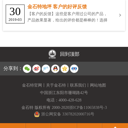
金石特地坪 客户的好评反馈
30
【客户的反馈】这些是客户用过公司的产品，
2019-03
产品效果显著，给出的评价都是棒棒的！选择
金石特
回到顶部
分享到：
金石特官网
丨
关于金石特
丨
联系我们
丨
网站地图
中国浙江东阳市珊瑚路42号
电话：
4000-428-628
金石特 版权所有 2000-2020
浙ICP备11065838号-3
浙公网安备 33078202000716号