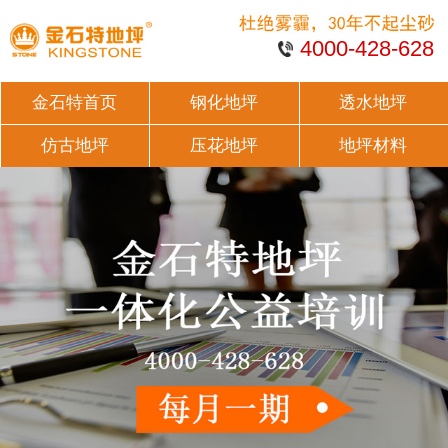
4000-428-628
金石特首页
钢化地坪
透水地坪
仿古地坪
压花地坪
地坪材料