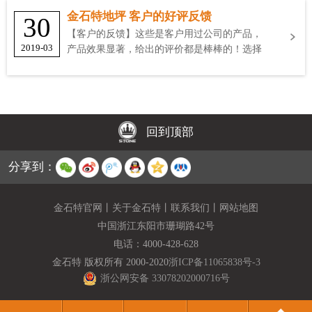
金石特地坪 客户的好评反馈
30
【客户的反馈】这些是客户用过公司的产品，
2019-03
产品效果显著，给出的评价都是棒棒的！选择
金石特
回到顶部
分享到：
金石特官网
丨
关于金石特
丨
联系我们
丨
网站地图
中国浙江东阳市珊瑚路42号
电话：
4000-428-628
金石特 版权所有 2000-2020
浙ICP备11065838号-3
浙公网安备 33078202000716号