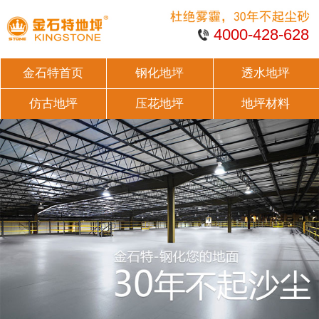
4000-428-628
金石特首页
钢化地坪
透水地坪
仿古地坪
压花地坪
地坪材料