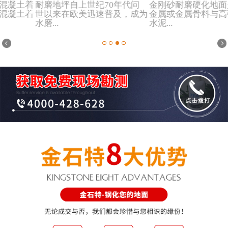
耐磨地坪自上世纪70年代问
金刚砂耐磨硬化地面是采用非
世以来在欧美迅速普及，成为
金属或金属骨料与高强波特兰
水磨...
水泥...