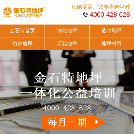
4000-428-628
金石特首页
钢化地坪
透水地坪
仿古地坪
压花地坪
地坪材料