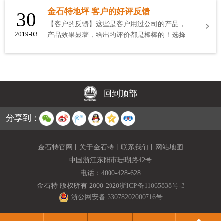
金石特地坪 客户的好评反馈
30
【客户的反馈】这些是客户用过公司的产品，
2019-03
产品效果显著，给出的评价都是棒棒的！选择
金石特
回到顶部
分享到：
金石特官网
丨
关于金石特
丨
联系我们
丨
网站地图
中国浙江东阳市珊瑚路42号
电话：
4000-428-628
金石特 版权所有 2000-2020
浙ICP备11065838号-3
浙公网安备 33078202000716号