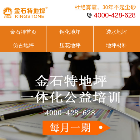
4000-428-628
金石特首页
钢化地坪
透水地坪
仿古地坪
压花地坪
地坪材料