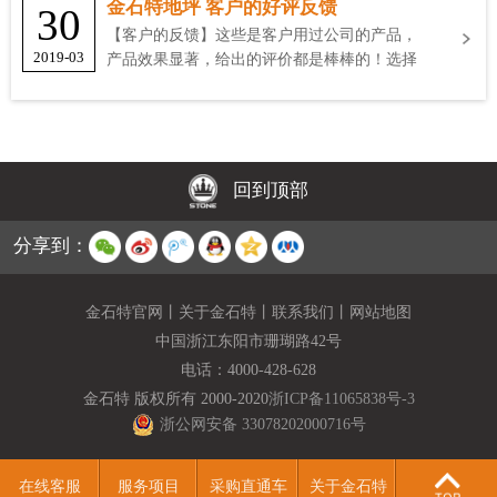
金石特地坪 客户的好评反馈
30
【客户的反馈】这些是客户用过公司的产品，
2019-03
产品效果显著，给出的评价都是棒棒的！选择
金石特
回到顶部
分享到：
金石特官网
丨
关于金石特
丨
联系我们
丨
网站地图
中国浙江东阳市珊瑚路42号
电话：
4000-428-628
金石特 版权所有 2000-2020
浙ICP备11065838号-3
浙公网安备 33078202000716号
在线客服
服务项目
采购直通车
关于金石特