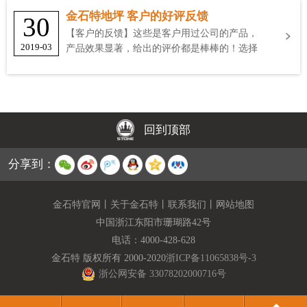
金石特地坪 客户的好评反馈
30
【客户的反馈】这些是客户用过公司的产品，
2019-03
产品效果显著，给出的评价都是棒棒的！选择
金石特
回到顶部
分享到：
金石特官网
丨
关于金石特
丨
联系我们
丨
网站地图
中国浙江东阳市珊瑚路42号
电话：
4000-428-628
金石特 版权所有 2000-2020
浙ICP备11065838号-3
浙公网安备 33078202000716号