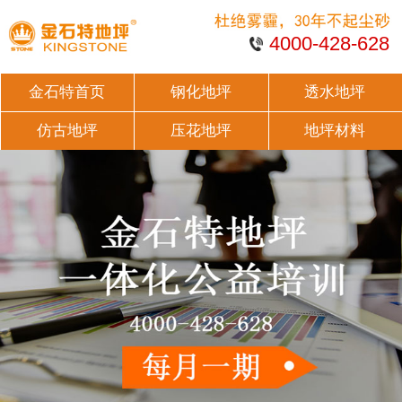
4000-428-628
金石特首页
钢化地坪
透水地坪
仿古地坪
压花地坪
地坪材料