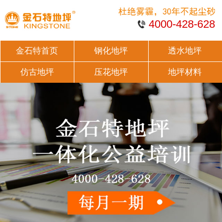
4000-428-628
金石特首页
钢化地坪
透水地坪
仿古地坪
压花地坪
地坪材料