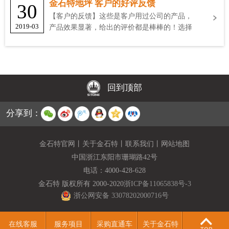
金石特地坪 客户的好评反馈
30
【客户的反馈】这些是客户用过公司的产品，
2019-03
产品效果显著，给出的评价都是棒棒的！选择
金石特
回到顶部
分享到：
金石特官网
丨
关于金石特
丨
联系我们
丨
网站地图
中国浙江东阳市珊瑚路42号
电话：
4000-428-628
金石特 版权所有 2000-2020
浙ICP备11065838号-3
浙公网安备 33078202000716号
在线客服
服务项目
采购直通车
关于金石特