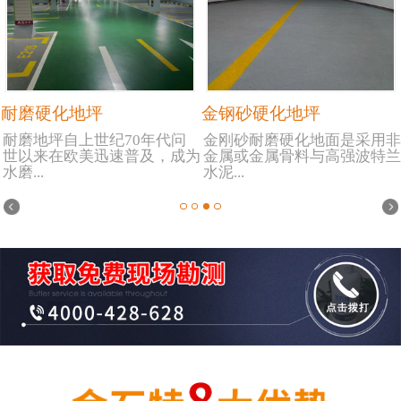
耐磨硬化地坪
金钢砂硬化地坪
耐磨地坪自上世纪70年代问
金刚砂耐磨硬化地面是采用非
世以来在欧美迅速普及，成为
金属或金属骨料与高强波特兰
水磨...
水泥...