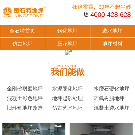
4000-428-628
金石特首页
钢化地坪
透水地坪
仿古地坪
压花地坪
地坪材料
我们能做
金刚砂耐磨地坪
水泥硬化地坪
水磨石硬化地坪
混凝土彩色地坪
地坪起砂处理
环氧树脂地坪
旧环氧地坪改造
仿古艺术地坪
混凝土透水地坪