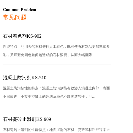
Common Problem
常见问题
石材着色剂KS-902
性能特点：利用天然石材进行人工着色，既可使石材制品更加丰富多
彩，又可避免因色差问题造成的石材浪费，从而大幅度降...
混凝土防污剂KS-510
混凝土防污剂性能特点：混凝土防污剂能有效渗入混凝土内部，表面
不留痕迹，不改变混凝土的外观及颜色不影响透气性，可...
石材瓷砖止滑剂KS-909
石材瓷砖止滑剂的性能特点：地面湿滑的石材，瓷砖等材料经过本止