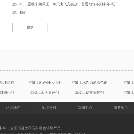
度-18℃，重载来回碾压，每天出入几百次，普通地坪不到半年就开
裂。我们...
更多
地坪涂料
混凝土彩色钢化地坪
混凝土水性纳米着色剂
混凝
封固化剂
混凝土离子着色剂
混凝土仿古保护剂
混凝
仿古地坪
地坪材料
新闻中心
服务项目
材料，全国混凝土和石材着色领导产品。