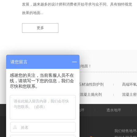
发展，越来越多的设计师和消费者开始寻求与众不同、具有独特视觉
效果的地面...
更多
产品采购直通车
请您留言
做中国最硬的地坪，金石特钢化您的地面！
感谢您的关注，当前客服人员不在
线，请填写一下您的信息，我们会
混凝土表面增强剂
石材油性防护剂
高端环氧
尽快和您联系。
混凝土润色剂
混凝土抛光剂
混凝土密
金石特首页
钢化地坪
透水地坪
我们销售地坪