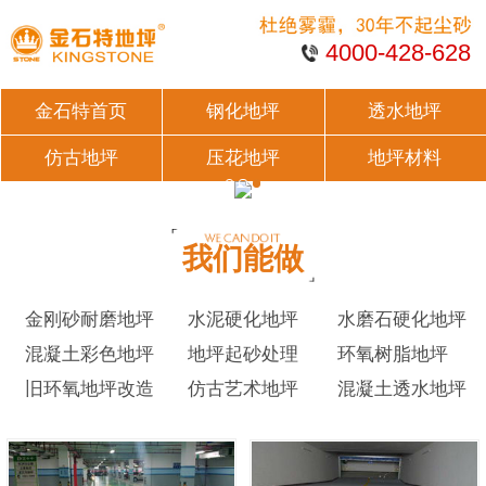
4000-428-628
金石特首页
钢化地坪
透水地坪
仿古地坪
压花地坪
地坪材料
我们能做
金刚砂耐磨地坪
水泥硬化地坪
水磨石硬化地坪
混凝土彩色地坪
地坪起砂处理
环氧树脂地坪
旧环氧地坪改造
仿古艺术地坪
混凝土透水地坪