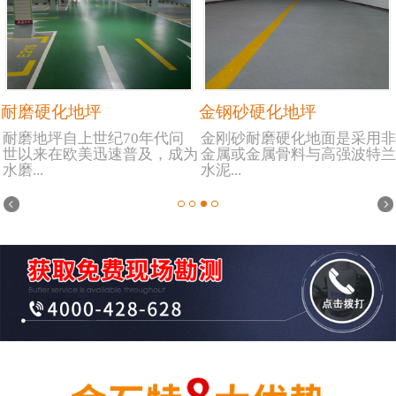
耐磨硬化地坪
金钢砂硬化地坪
耐磨地坪自上世纪70年代问
金刚砂耐磨硬化地面是采用非
世以来在欧美迅速普及，成为
金属或金属骨料与高强波特兰
水磨...
水泥...