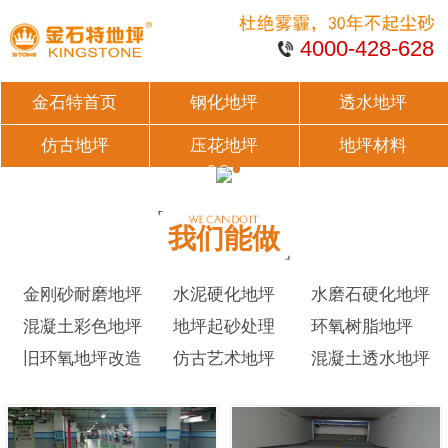
4000-428-628
金石特首页
钢化地坪
透水地坪
仿古地坪
压花地坪
地坪材料
我们能做
金刚砂耐磨地坪
水泥硬化地坪
水磨石硬化地坪
混凝土彩色地坪
地坪起砂处理
环氧树脂地坪
旧环氧地坪改造
仿古艺术地坪
混凝土透水地坪