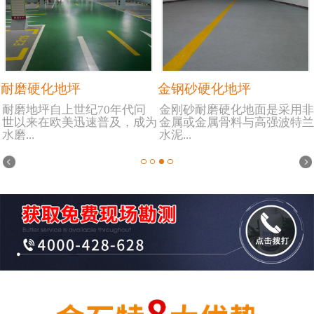
耐磨硬化地坪
金钢砂硬化地坪
耐磨地坪自上世纪70年代问
金刚砂耐磨硬化地面是采用非
世以来在欧美迅速普及，成为
金属或金属骨料与高强波特兰
水磨...
水泥...