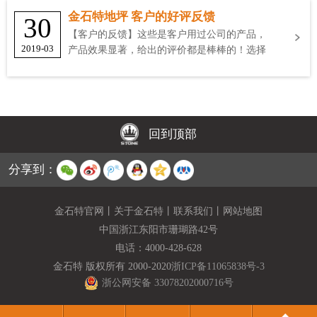
金石特地坪 客户的好评反馈
30
【客户的反馈】这些是客户用过公司的产品，
2019-03
产品效果显著，给出的评价都是棒棒的！选择
金石特
回到顶部
分享到：
金石特官网
丨
关于金石特
丨
联系我们
丨
网站地图
中国浙江东阳市珊瑚路42号
电话：
4000-428-628
金石特 版权所有 2000-2020
浙ICP备11065838号-3
浙公网安备 33078202000716号