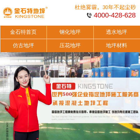
4000-428-628
金石特首页
钢化地坪
透水地坪
仿古地坪
压花地坪
地坪材料