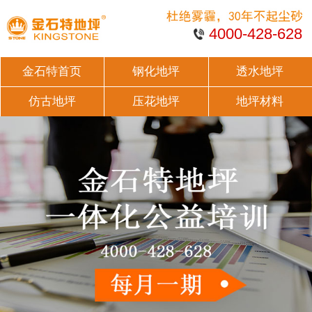
4000-428-628
金石特首页
钢化地坪
透水地坪
仿古地坪
压花地坪
地坪材料