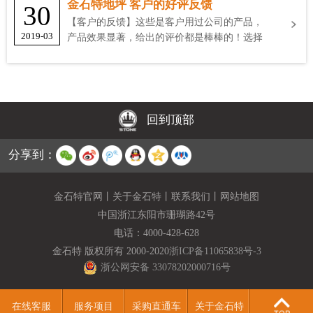
金石特地坪 客户的好评反馈
30
【客户的反馈】这些是客户用过公司的产品，
2019-03
产品效果显著，给出的评价都是棒棒的！选择
金石特
回到顶部
分享到：
金石特官网
丨
关于金石特
丨
联系我们
丨
网站地图
中国浙江东阳市珊瑚路42号
电话：
4000-428-628
金石特 版权所有 2000-2020
浙ICP备11065838号-3
浙公网安备 33078202000716号
在线客服
服务项目
采购直通车
关于金石特