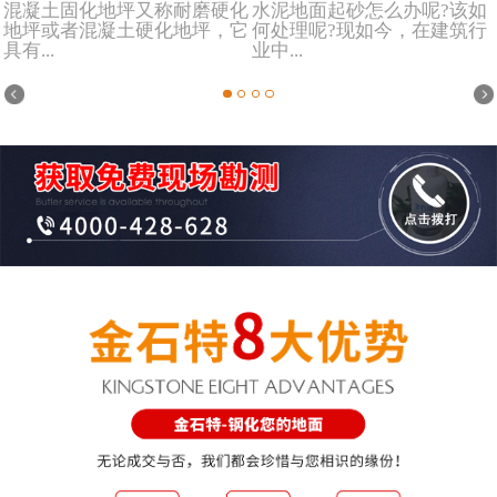
混凝土固化地坪又称耐磨硬化
水泥地面起砂怎么办呢?该如
地坪或者混凝土硬化地坪，它
何处理呢?现如今，在建筑行
具有...
业中...