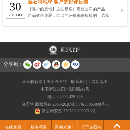
金石特地坪 客户的好评反馈
30
【客户的反馈】这些是客户用过公司的产品，
2019-03
产品效果显著，给出的评价都是棒棒的！选择
金石特
回到顶部
分享到：
金石特官网
丨
关于金石特
丨
联系我们
丨
网站地图
中国浙江东阳市珊瑚路42号
电话：
4000-428-628
金石特 版权所有 2000-2020
浙ICP备11065838号-3
浙公网安备 33078202000716号
在线客服
服务项目
采购直通车
关于金石特