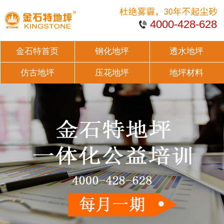
4000-428-628
金石特首页
钢化地坪
透水地坪
仿古地坪
压花地坪
地坪材料