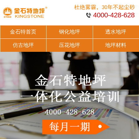
4000-428-628
金石特首页
钢化地坪
透水地坪
仿古地坪
压花地坪
地坪材料