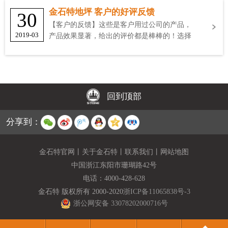
金石特地坪 客户的好评反馈
30
【客户的反馈】这些是客户用过公司的产品，
2019-03
产品效果显著，给出的评价都是棒棒的！选择
金石特
回到顶部
分享到：
金石特官网
丨
关于金石特
丨
联系我们
丨
网站地图
中国浙江东阳市珊瑚路42号
电话：
4000-428-628
金石特 版权所有 2000-2020
浙ICP备11065838号-3
浙公网安备 33078202000716号