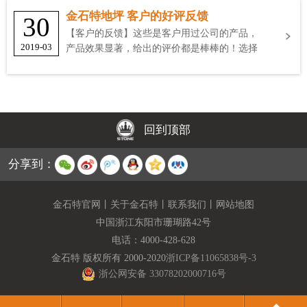
金石特地坪 客户的好评反馈
30
【客户的反馈】这些是客户用过公司的产品，
2019-03
产品效果显著，给出的评价都是棒棒的！选择
金石特
回到顶部
分享到：
金石特官网
丨
关于金石特
丨
联系我们
丨
网站地图
中国浙江东阳市珊瑚路42号
电话：
4000-428-628
金石特 版权所有 2000-2020
浙ICP备11065838号-3
浙公网安备 33078202000716号