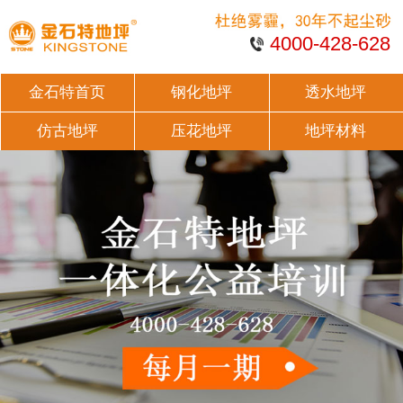
4000-428-628
金石特首页
钢化地坪
透水地坪
仿古地坪
压花地坪
地坪材料