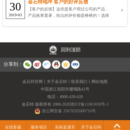
金石特地坪 客户的好评反馈
30
【客户的反馈】这些是客户用过公司的产品，
2019-03
产品效果显著，给出的评价都是棒棒的！选择
金石特
回到顶部
分享到：
金石特官网
丨
关于金石特
丨
联系我们
丨
网站地图
中国浙江东阳市珊瑚路42号
电话：
4000-428-628
金石特 版权所有 2000-2020
浙ICP备11065838号-3
浙公网安备 33078202000716号
在线客服
服务项目
采购直通车
关于金石特