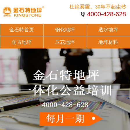
4000-428-628
金石特首页
钢化地坪
透水地坪
仿古地坪
压花地坪
地坪材料