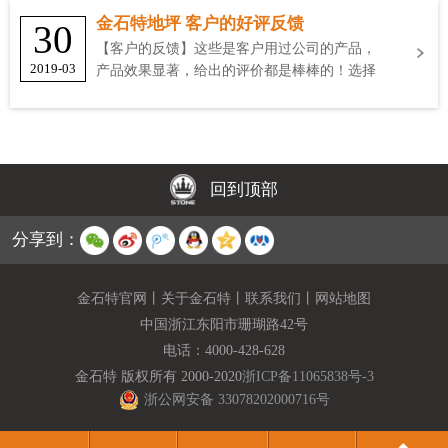
金石特地坪 客户的好评反馈
30
【客户的反馈】这些是客户用过公司的产品，
2019-03
产品效果显著，给出的评价都是棒棒的！选择
金石特
回到顶部
分享到：
金石特官网
丨
关于金石特
丨
联系我们
丨
网站地图
中国浙江东阳市珊瑚路42号
电话：
4000-428-628
金石特 版权所有 2000-2020
浙ICP备11065838号-3
浙公网安备 33078202000716号