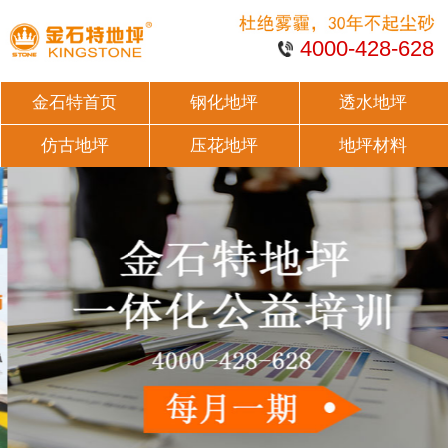
4000-428-628
金石特首页
钢化地坪
透水地坪
仿古地坪
压花地坪
地坪材料