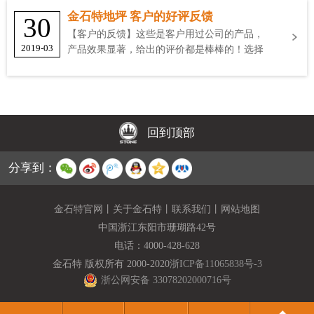
金石特地坪 客户的好评反馈
30
【客户的反馈】这些是客户用过公司的产品，
2019-03
产品效果显著，给出的评价都是棒棒的！选择
金石特
回到顶部
分享到：
金石特官网
丨
关于金石特
丨
联系我们
丨
网站地图
中国浙江东阳市珊瑚路42号
电话：
4000-428-628
金石特 版权所有 2000-2020
浙ICP备11065838号-3
浙公网安备 33078202000716号