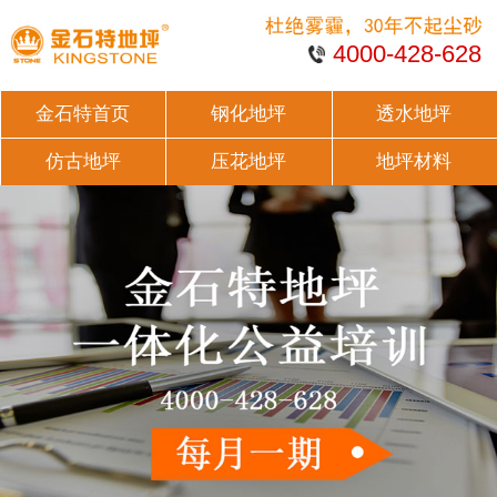
4000-428-628
金石特首页
钢化地坪
透水地坪
仿古地坪
压花地坪
地坪材料