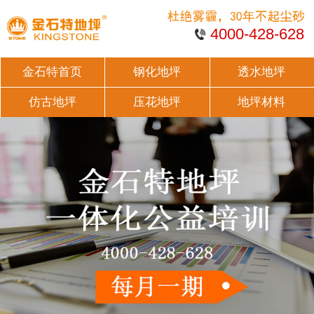
4000-428-628
金石特首页
钢化地坪
透水地坪
仿古地坪
压花地坪
地坪材料