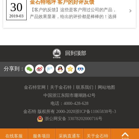
金石特地坪 客户的好评反馈
30
【客户的反馈】这些是客户用过公司的产品，
2019-03
产品效果显著，给出的评价都是棒棒的！选择
金石特
回到顶部
分享到：
金石特官网
丨
关于金石特
丨
联系我们
丨
网站地图
中国浙江东阳市珊瑚路42号
电话：
4000-428-628
金石特 版权所有 2000-2020
浙ICP备11065838号-3
浙公网安备 33078202000716号
在线客服
服务项目
采购直通车
关于金石特