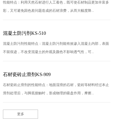
性能特点：利用天然石材进行人工着色，既可使石材制品更加丰富多
彩，又可避免因色差问题造成的石材浪费，从而大幅度降...
混凝土防污剂KS-510
混凝土防污剂性能特点：混凝土防污剂能有效渗入混凝土内部，表面
不留痕迹，不改变混凝土的外观及颜色不影响透气性，可...
石材瓷砖止滑剂KS-909
石材瓷砖止滑剂的性能特点：地面湿滑的石材，瓷砖等材料经过本止
滑剂处理后，与脚底接触时，形成物理的吸盘作用，摩擦...
更多