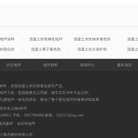
地坪涂料
混凝土彩色钢化地坪
混凝土水性纳米着色剂
混凝
封固化剂
混凝土离子着色剂
混凝土仿古保护剂
混凝
仿古地坪
地坪材料
新闻中心
服务项目
材料，全国混凝土和石材着色领导产品。
地坪工程，坚固耐磨无尘亮丽，拖车叉车30年不起尘砂。
0几届地坪一体化培训会，推动了整个硬化地坪的健康持续发展。
阳市东义路688号
86286811 手机：18057904686
邮箱：
1203123@qq.com
雅杰建材
金石特地坪
江雅杰建材有限公司