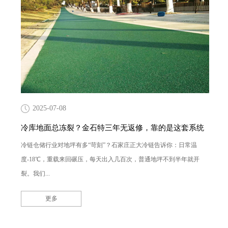
2025-07-08
冷库地面总冻裂？金石特三年无返修，靠的是这套系统
冷链仓储行业对地坪有多“苛刻”？石家庄正大冷链告诉你：日常温
度-18℃，重载来回碾压，每天出入几百次，普通地坪不到半年就开
裂。我们...
更多