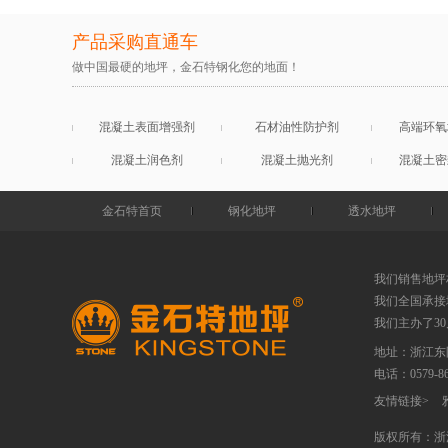
产品采购直通车
做中国最硬的地坪，金石特钢化您的地面！
混凝土表面增强剂
石材油性防护剂
高端环氧
混凝土润色剂
混凝土抛光剂
混凝土密
金石特首页
钢化地坪
透水地坪
我们销售地坪
我们全国承接
我们主办了3
地址：浙江东
电话：
0579-
友情链接
>
版权所有：浙