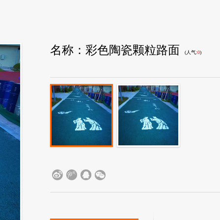
彩色陶瓷颗粒路面
(人气:
0
)