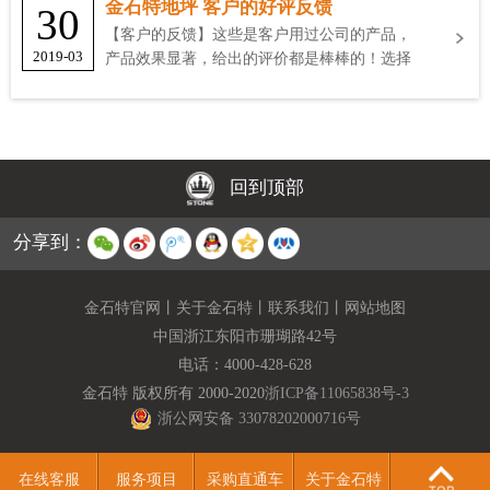
金石特地坪 客户的好评反馈
30
【客户的反馈】这些是客户用过公司的产品，
2019-03
产品效果显著，给出的评价都是棒棒的！选择
金石特
回到顶部
分享到：
金石特官网
丨
关于金石特
丨
联系我们
丨
网站地图
中国浙江东阳市珊瑚路42号
电话：
4000-428-628
金石特 版权所有 2000-2020
浙ICP备11065838号-3
浙公网安备 33078202000716号
在线客服
服务项目
采购直通车
关于金石特