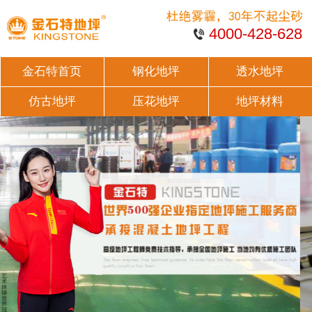
4000-428-628
金石特首页
钢化地坪
透水地坪
仿古地坪
压花地坪
地坪材料