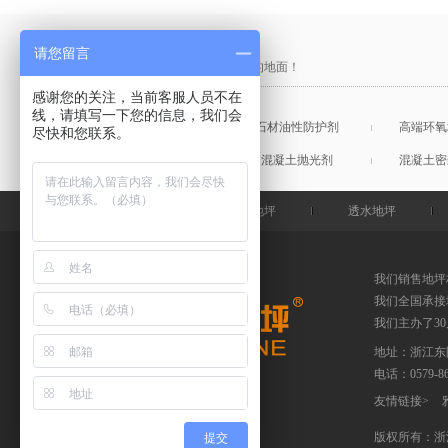
产品采购直通车
请您留言
做中国最硬的地坪，金石特钢化您的地面！
感谢您的关注，当前客服人员不在
线，请填写一下您的信息，我们会
混凝土表面增强剂
石材油性防护剂
高端环氧
尽快和您联系。
混凝土润色剂
混凝土抛光剂
混凝土密
金石特首页
钢化地坪
透水地坪
我们销售地坪
我们全国承接
我们主办了3
地址：浙江东
电话：
0579-
友情链接
>
版权所有：浙
提交