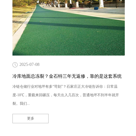
2025-07-08
冷库地面总冻裂？金石特三年无返修，靠的是这套系统
冷链仓储行业对地坪有多“苛刻”？石家庄正大冷链告诉你：日常温
度-18℃，重载来回碾压，每天出入几百次，普通地坪不到半年就开
裂。我们...
更多