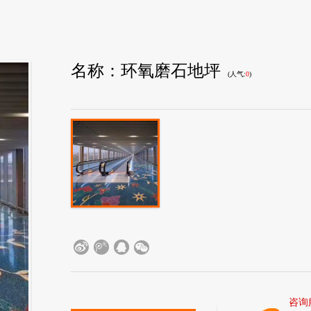
环氧磨石地坪
(人气:
0
)
咨询