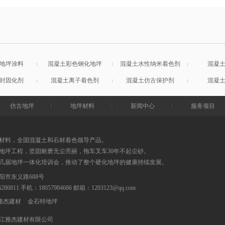
地坪涂料
混凝土彩色钢化地坪
混凝土水性纳米着色剂
混凝
封固化剂
混凝土离子着色剂
混凝土仿古保护剂
混凝
仿古地坪
地坪材料
新闻中心
服务项目
材料，全国混凝土和石材着色领导产品。
地坪工程，坚固耐磨无尘亮丽，拖车叉车30年不起尘砂。
0几届地坪一体化培训会，推动了整个硬化地坪的健康持续发展。
阳市东义路688号
86286811 手机：18057904686
邮箱：
1203123@qq.com
雅杰建材
金石特地坪
江雅杰建材有限公司