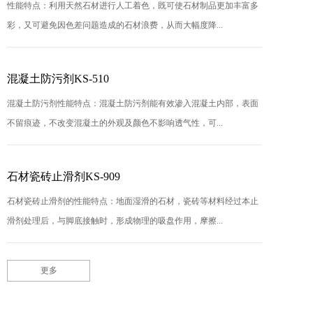
性能特点：利用天然石材进行人工着色，既可使石材制品更加丰富多
彩，又可避免因色差问题造成的石材浪费，从而大幅度降...
混凝土防污剂KS-510
混凝土防污剂性能特点：混凝土防污剂能有效渗入混凝土内部，表面
不留痕迹，不改变混凝土的外观及颜色不影响透气性，可...
石材瓷砖止滑剂KS-909
石材瓷砖止滑剂的性能特点：地面湿滑的石材，瓷砖等材料经过本止
滑剂处理后，与脚底接触时，形成物理的吸盘作用，摩擦...
更多