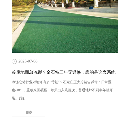
2025-07-08
冷库地面总冻裂？金石特三年无返修，靠的是这套系统
冷链仓储行业对地坪有多“苛刻”？石家庄正大冷链告诉你：日常温
度-18℃，重载来回碾压，每天出入几百次，普通地坪不到半年就开
裂。我们...
更多