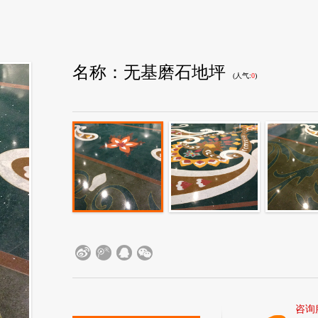
无基磨石地坪
(人气:
0
)
咨询