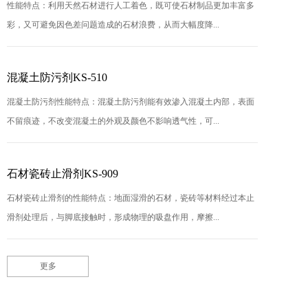
性能特点：利用天然石材进行人工着色，既可使石材制品更加丰富多
彩，又可避免因色差问题造成的石材浪费，从而大幅度降...
混凝土防污剂KS-510
混凝土防污剂性能特点：混凝土防污剂能有效渗入混凝土内部，表面
不留痕迹，不改变混凝土的外观及颜色不影响透气性，可...
石材瓷砖止滑剂KS-909
石材瓷砖止滑剂的性能特点：地面湿滑的石材，瓷砖等材料经过本止
滑剂处理后，与脚底接触时，形成物理的吸盘作用，摩擦...
更多