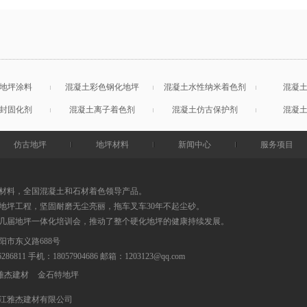
地坪涂料
混凝土彩色钢化地坪
混凝土水性纳米着色剂
混凝
封固化剂
混凝土离子着色剂
混凝土仿古保护剂
混凝
仿古地坪
地坪材料
新闻中心
服务项目
材料，全国混凝土和石材着色领导产品。
地坪工程，坚固耐磨无尘亮丽，拖车叉车30年不起尘砂。
0几届地坪一体化培训会，推动了整个硬化地坪的健康持续发展。
阳市东义路688号
86286811 手机：18057904686
邮箱：
1203123@qq.com
雅杰建材
金石特地坪
江雅杰建材有限公司