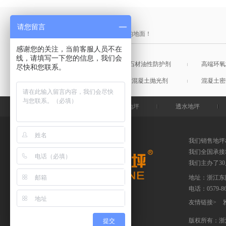
产品采购直通车
请您留言
做中国最硬的地坪，金石特钢化您的地面！
感谢您的关注，当前客服人员不在
线，请填写一下您的信息，我们会
混凝土表面增强剂
石材油性防护剂
高端环氧
尽快和您联系。
混凝土润色剂
混凝土抛光剂
混凝土密
金石特首页
钢化地坪
透水地坪
我们销售地坪
我们全国承接
我们主办了3
地址：浙江东
电话：
0579-
友情链接
>
版权所有：浙
提交