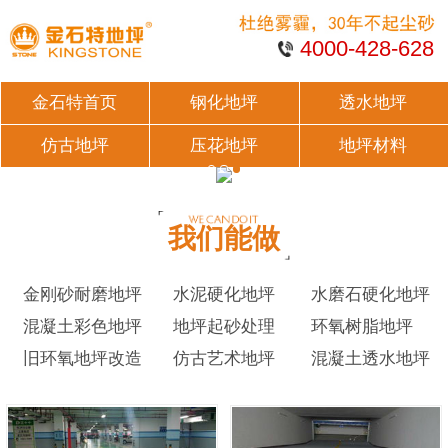
4000-428-628
金石特首页
钢化地坪
透水地坪
仿古地坪
压花地坪
地坪材料
我们能做
金刚砂耐磨地坪
水泥硬化地坪
水磨石硬化地坪
混凝土彩色地坪
地坪起砂处理
环氧树脂地坪
旧环氧地坪改造
仿古艺术地坪
混凝土透水地坪