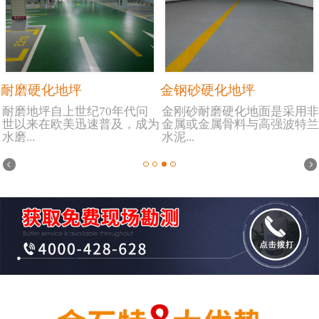
耐磨硬化地坪
金钢砂硬化地坪
耐磨地坪自上世纪70年代问
金刚砂耐磨硬化地面是采用非
世以来在欧美迅速普及，成为
金属或金属骨料与高强波特兰
水磨...
水泥...