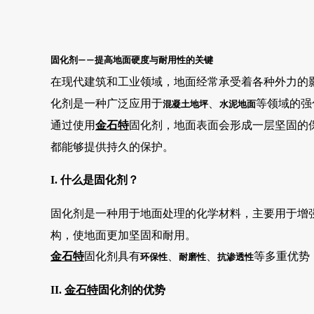
固化剂
提高地面硬度与耐用性的关键
——
在现代建筑和工业领域，地面经常承受着各种外力的
化剂是一种广泛应用于
、
等领域的强
混凝土地坪
水泥地面
通过使用
金石特
固化剂，地面表面会形成一层坚固的
都能够提供持久的保护。
I. 什么是固化剂？
固化剂是一种用于地面处理的化学材料，主要用于增
构，使地面更加坚固和耐用。
金石特
固化剂具有
、
、
等多重优势
环保性
耐磨性
抗渗透性
II.
金石特
固化剂的优势