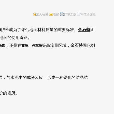
加入收藏
电邮
打印文章
写信给编辑
成为了评估地面材料质量的重要标准。
金石特
固
耐用性
地面的使用寿命。
，还是在
、
等高流量区域，
金石特
固化剂
仓库
商场
停车场
层，与水泥中的成分反应，形成一种硬化的结晶结
护的场所。