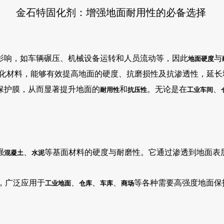
金石特固化剂：增强地面耐用性的必备选择
影响，如车辆碾压、机械设备运转和人员流动等，因此
与
地面硬度
化材料，能够有效提高地面的硬度、抗磨损性及抗渗透性，延长
保护膜，从而显著提升地面的
和
。无论是在
、
耐用性
抗压性
工业车间
强
、
等基面材料的硬度与耐磨性。它通过渗透到地面表
混凝土
水泥
，广泛应用于
、
、
、
等各种需要高强度地面保
工业地面
仓库
车库
商场