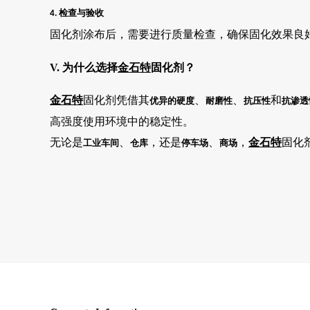
检查与验收
4.
固化剂涂布后，需要进行质量检查，确保固化效果良
V. 为什么选择
金石特
固化剂？
金石特
固化剂凭借其
、
、
和
优异的硬度
耐磨性
抗压性
抗渗透
高强度使用环境中的稳定性。
无论是
、
，还是
、
，
金石特
固化
工业车间
仓库
停车场
商场