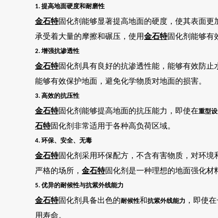
提高地面硬度和耐磨性
1.
金石特
固化剂能够显著提高地面的硬度，使其表面更
承受着大量的摩擦和碾压，使用
金石特
固化剂能够有
增强抗渗透性
2.
金石特
固化剂具有良好的抗渗透性能，能够有效防止
能够有效保护地面，避免化学物质对地面的损害。
高效的抗压性
3.
金石特
固化剂能够提高地面的抗压能力，即使在
重型设
石特
固化剂非常适用于各种高负荷区域。
环保、安全、无毒
4.
金石特
固化剂采用环保配方，不含有害物质，对环境
严格的场所，
金石特
固化剂是一种理想的地面强化材
优异的耐候性与抗紫外线能力
5.
金石特
固化剂具备出色的
和
，即使在
耐候性
抗紫外线能力
用寿命。