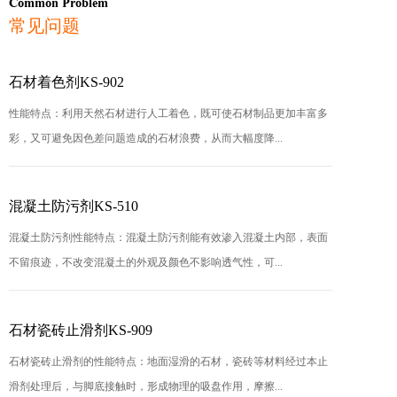
Common Problem
常见问题
石材着色剂KS-902
性能特点：利用天然石材进行人工着色，既可使石材制品更加丰富多
彩，又可避免因色差问题造成的石材浪费，从而大幅度降...
混凝土防污剂KS-510
混凝土防污剂性能特点：混凝土防污剂能有效渗入混凝土内部，表面
不留痕迹，不改变混凝土的外观及颜色不影响透气性，可...
石材瓷砖止滑剂KS-909
石材瓷砖止滑剂的性能特点：地面湿滑的石材，瓷砖等材料经过本止
滑剂处理后，与脚底接触时，形成物理的吸盘作用，摩擦...