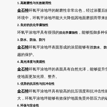
高耐磨性与长效耐用性
1.
金石特
环氧平涂地坪的耐磨性非常出色，经过涂覆后
环境中，环氧平涂地坪能大大降低因地面磨损而带来
良好的抗化学腐蚀性
2.
环氧平涂地坪具有很强的
，能够抵御多种
抗化学腐蚀性
防水、防油、防污
3.
金石特
环氧平涂地坪表面形成的涂层能够有效
、
防水
防
越的保护。
高光泽度与美观性
4.
金石特
环氧平涂地坪的表面具有自然光泽，能够提升
使地面更加光滑、整齐。
优异的抗压性与抗冲击性
5.
金石特
环氧平涂地坪具有较高的抗压强度和抗冲击性
大，环氧平涂地坪能够有效保护地面免受外部压力的
环保与安全性
6.