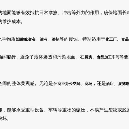
的地面能够有效抵抗日常摩擦、冲击等外力的作用，确保地面长
的维护成本。
化学物质如
、
、
等的侵蚀。特别适用于
、
酸碱溶液
油污
溶剂
化工厂
食品
和
，避免了液体渗透和污染地面。在
、
等要
油
防污
厨房
食品加工车间
空间的整体美观感。无论是在
、
，还是
、
商业办公空间
商场
酒店
展览
能，能够承受重型设备、车辆等重物的碾压，不易产生裂纹或脱
破坏。