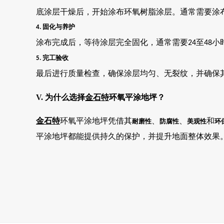
底涂层干燥后，开始涂布环氧树脂涂层。通常需要涂
固化与养护
4.
涂布完成后，等待涂层完全固化，通常需要
至
小
24
48
完工验收
5.
最后进行质量检查，确保涂层均匀、无裂纹，并确保
V. 为什么选择
金石特
环氧平涂地坪？
金石特
环氧平涂地坪凭借其
、
、
和
耐磨性
防腐性
美观性
环
平涂地坪都能提供持久的保护，并提升地面整体效果