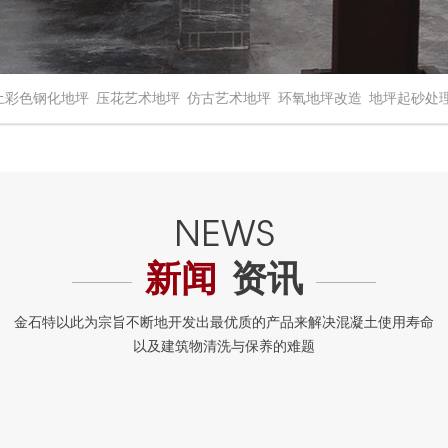
土彩色钢化地坪
压花艺术地坪
仿古艺术地坪
环氧地坪改造
地坪起砂处
新闻
资讯