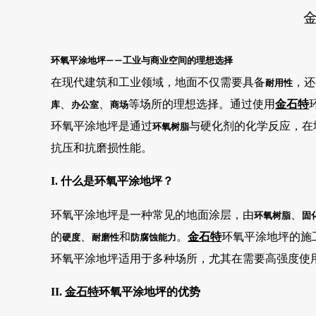
环氧平涂地坪
工业与商业空间的理想选择
——
在现代建筑和工业领域，地面不仅需要具备
，还
耐用性
、
、
等场所的理想选择。通过使用
金石特
库
办公室
商场
环氧平涂地坪是通过
与硬化剂的化学反应，在
环氧树脂
抗压和抗磨损性能。
I. 什么是环氧平涂地坪？
环氧平涂地坪是一种常见的地面涂层，由
、
环氧树脂
固
的
、
和
。
金石特
环氧平涂地坪的施
硬度
耐磨性
防腐蚀能力
环氧平涂地坪适用于多种场所，尤其在需要高强度使
II.
金石特
环氧平涂地坪的优势