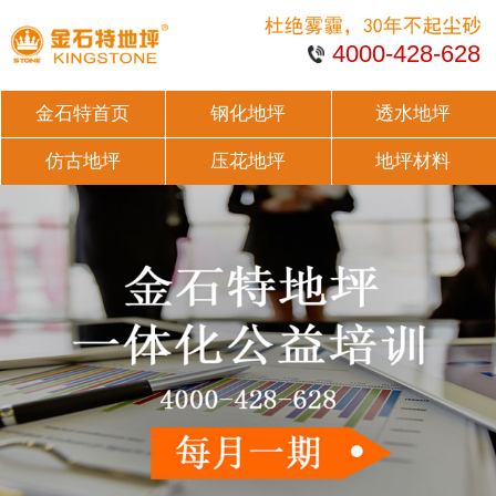
4000-428-628
金石特首页
钢化地坪
透水地坪
仿古地坪
压花地坪
地坪材料