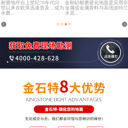
耐磨地坪自上世纪70年代问
金刚砂耐磨硬化地面是采用非
世以来在欧美迅速普及，成为
金属或金属骨料与高强波特兰
水磨...
水泥...