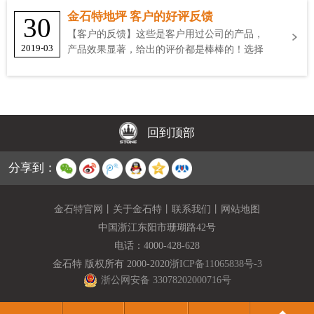
金石特地坪 客户的好评反馈
30
【客户的反馈】这些是客户用过公司的产品，
2019-03
产品效果显著，给出的评价都是棒棒的！选择
金石特
回到顶部
分享到：
金石特官网
丨
关于金石特
丨
联系我们
丨
网站地图
中国浙江东阳市珊瑚路42号
电话：
4000-428-628
金石特 版权所有 2000-2020
浙ICP备11065838号-3
浙公网安备 33078202000716号