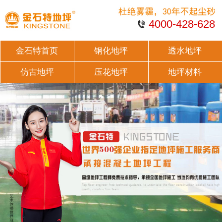
4000-428-628
金石特首页
钢化地坪
透水地坪
仿古地坪
压花地坪
地坪材料