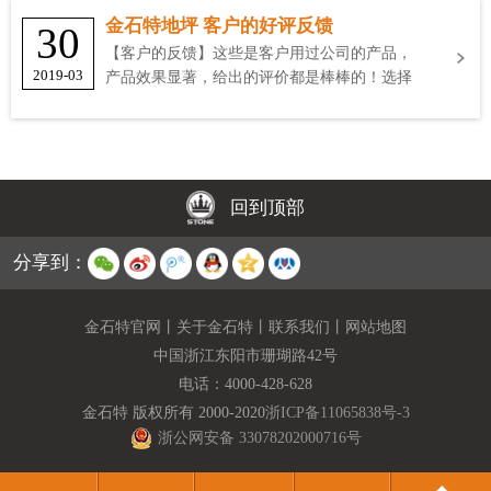
金石特地坪 客户的好评反馈
30
【客户的反馈】这些是客户用过公司的产品，
2019-03
产品效果显著，给出的评价都是棒棒的！选择
金石特
回到顶部
分享到：
金石特官网
丨
关于金石特
丨
联系我们
丨
网站地图
中国浙江东阳市珊瑚路42号
电话：
4000-428-628
金石特 版权所有 2000-2020
浙ICP备11065838号-3
浙公网安备 33078202000716号