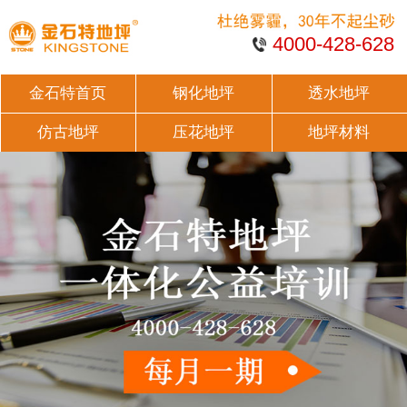
4000-428-628
金石特首页
钢化地坪
透水地坪
仿古地坪
压花地坪
地坪材料