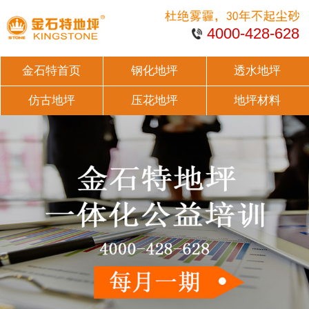
4000-428-628
金石特首页
钢化地坪
透水地坪
仿古地坪
压花地坪
地坪材料