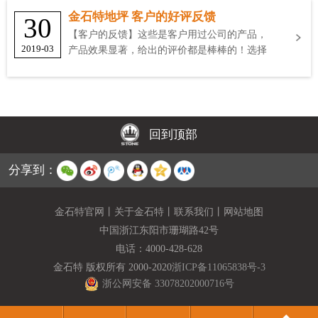
金石特地坪 客户的好评反馈
30
【客户的反馈】这些是客户用过公司的产品，
2019-03
产品效果显著，给出的评价都是棒棒的！选择
金石特
回到顶部
分享到：
金石特官网
丨
关于金石特
丨
联系我们
丨
网站地图
中国浙江东阳市珊瑚路42号
电话：
4000-428-628
金石特 版权所有 2000-2020
浙ICP备11065838号-3
浙公网安备 33078202000716号