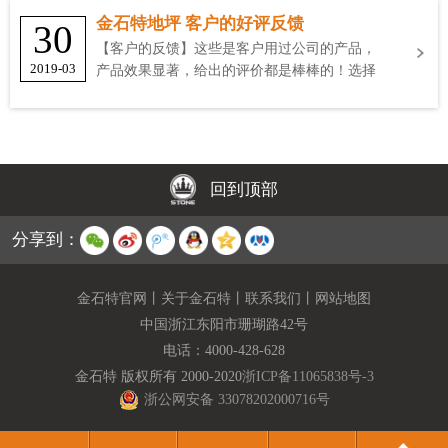
金石特地坪 客户的好评反馈
30
【客户的反馈】这些是客户用过公司的产品，
2019-03
产品效果显著，给出的评价都是棒棒的！选择
金石特
回到顶部
分享到：
金石特官网
丨
关于金石特
丨
联系我们
丨
网站地图
中国浙江东阳市珊瑚路42号
电话：
4000-428-628
金石特 版权所有 2000-2020
浙ICP备11065838号-3
浙公网安备 33078202000716号