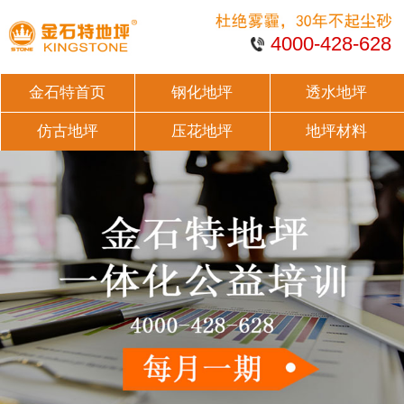
4000-428-628
金石特首页
钢化地坪
透水地坪
仿古地坪
压花地坪
地坪材料