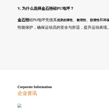
V. 为什么选择
金石特
硅PU地坪？
金石特
硅
地坪凭借其
、
、
和
PU
优异的弹性
耐用性
防滑性
环
性能保护，确保运动员的安全与舒适，提升运动表现
Corporate Information
企业资讯