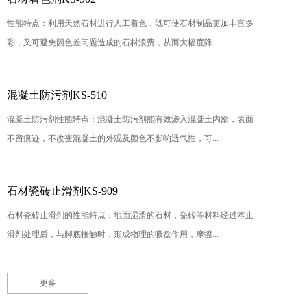
性能特点：利用天然石材进行人工着色，既可使石材制品更加丰富多
彩，又可避免因色差问题造成的石材浪费，从而大幅度降...
混凝土防污剂KS-510
混凝土防污剂性能特点：混凝土防污剂能有效渗入混凝土内部，表面
不留痕迹，不改变混凝土的外观及颜色不影响透气性，可...
石材瓷砖止滑剂KS-909
石材瓷砖止滑剂的性能特点：地面湿滑的石材，瓷砖等材料经过本止
滑剂处理后，与脚底接触时，形成物理的吸盘作用，摩擦...
更多