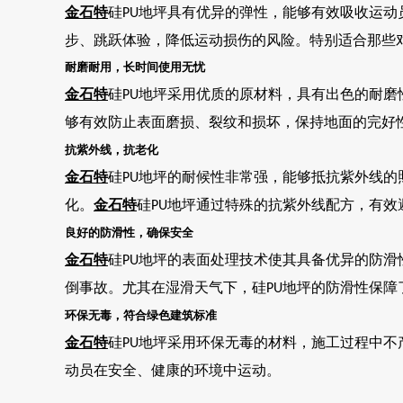
金石特
硅
地坪具有优异的弹性，能够有效吸收运动
PU
步、跳跃体验，降低运动损伤的风险。特别适合那些
耐磨耐用，长时间使用无忧
金石特
硅
地坪采用优质的原材料，具有出色的耐磨
PU
够有效防止表面磨损、裂纹和损坏，保持地面的完好
抗紫外线，抗老化
金石特
硅
地坪的耐候性非常强，能够抵抗紫外线的
PU
化。
金石特
硅
地坪通过特殊的抗紫外线配方，有效
PU
良好的防滑性，确保安全
金石特
硅
地坪的表面处理技术使其具备优异的防滑
PU
倒事故。尤其在湿滑天气下，硅
地坪的防滑性保障
PU
环保无毒，符合绿色建筑标准
金石特
硅
地坪采用环保无毒的材料，施工过程中不
PU
动员在安全、健康的环境中运动。