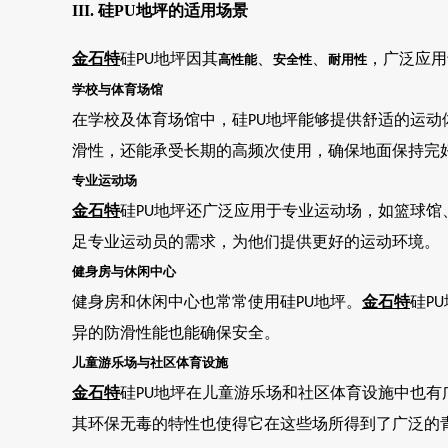
III. 硅PU地坪的适用场景
金石特
硅
地坪因其
、
、
，广泛应用
PU
高性能
安全性
耐用性
学校与体育场馆
在学校及体育场馆中，硅
地坪能够提供舒适的运动
PU
滑性，还能承受长期的高频次使用，确保地面保持完
专业运动场
金石特
硅
地坪还广泛应用于专业运动场，如篮球馆
PU
足专业运动员的需求，为他们提供更好的运动环境。
健身房与休闲中心
健身房和休闲中心也常常使用硅
地坪。
金石特
硅
PU
PU
异的防滑性能也能确保安全。
儿童游乐场与社区体育设施
金石特
硅
地坪在儿童游乐场和社区体育设施中也有
PU
其环保无毒的特性也使得它在这些场所得到了广泛的