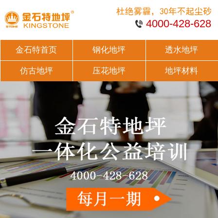
4000-428-628
金石特首页
钢化地坪
透水地坪
仿古地坪
压花地坪
地坪材料