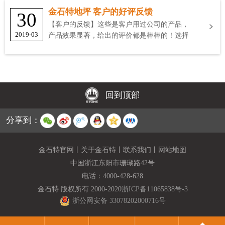
金石特地坪 客户的好评反馈
30
【客户的反馈】这些是客户用过公司的产品，
2019-03
产品效果显著，给出的评价都是棒棒的！选择
金石特
回到顶部
分享到：
金石特官网
丨
关于金石特
丨
联系我们
丨
网站地图
中国浙江东阳市珊瑚路42号
电话：
4000-428-628
金石特 版权所有 2000-2020
浙ICP备11065838号-3
浙公网安备 33078202000716号