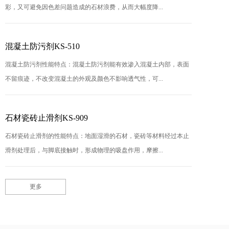
彩，又可避免因色差问题造成的石材浪费，从而大幅度降...
混凝土防污剂KS-510
混凝土防污剂性能特点：混凝土防污剂能有效渗入混凝土内部，表面
不留痕迹，不改变混凝土的外观及颜色不影响透气性，可...
石材瓷砖止滑剂KS-909
石材瓷砖止滑剂的性能特点：地面湿滑的石材，瓷砖等材料经过本止
滑剂处理后，与脚底接触时，形成物理的吸盘作用，摩擦...
更多